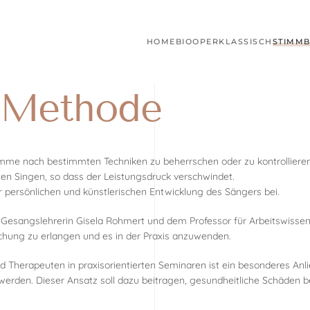
HOME
BIO
OPER
KLASSISCH
STIMMB
r Methode
timme nach bestimmten Techniken zu beherrschen oder zu kontrolliere
rten Singen, so dass der Leistungsdruck verschwindet.
ur persönlichen und künstlerischen Entwicklung des Sängers bei.
 Gesangslehrerin Gisela Rohmert und dem Professor für Arbeitswissens
chung zu erlangen und es in der Praxis anzuwenden.
Therapeuten in praxisorientierten Seminaren ist ein besonderes Anli
rden. Dieser Ansatz soll dazu beitragen, gesundheitliche Schäden b